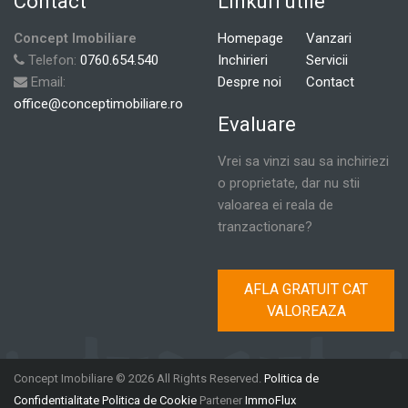
Contact
Linkuri utile
Concept Imobiliare
Homepage
Vanzari
Telefon:
0760.654.540
Inchirieri
Servicii
Email:
Despre noi
Contact
office@conceptimobiliare.ro
Evaluare
Vrei sa vinzi sau sa inchiriezi
o proprietate, dar nu stii
valoarea ei reala de
tranzactionare?
AFLA GRATUIT CAT
VALOREAZA
Concept Imobiliare © 2026 All Rights Reserved.
Politica de
Confidentialitate
Politica de Cookie
Partener
ImmoFlux