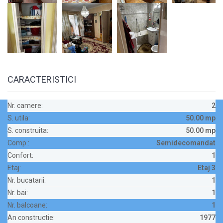
CARACTERISTICI
Nr. camere:
2
S. utila:
50.00 mp
S. construita:
50.00 mp
Comp.:
Semidecomandat
Confort:
1
Etaj:
Etaj 3
Nr. bucatarii:
1
Nr. bai:
1
Nr. balcoane:
1
An constructie:
1977