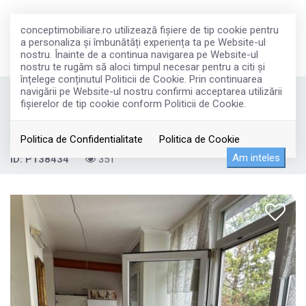
conceptimobiliare.ro utilizează fişiere de tip cookie pentru
a personaliza și îmbunătăți experiența ta pe Website-ul
nostru. Înainte de a continua navigarea pe Website-ul
nostru te rugăm să aloci timpul necesar pentru a citi și
înțelege conținutul Politicii de Cookie. Prin continuarea
navigării pe Website-ul nostru confirmi acceptarea utilizării
Vanzare 2 Camere Drumul Taberei
fişierelor de tip cookie conform Politicii de Cookie.
93.000€
Bucuresti, Drumul Taberei
Politica de Confidentialitate
Politica de Cookie
Am inteles
ID: P138434
351