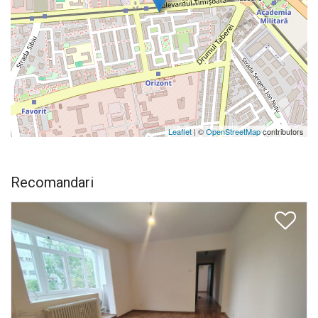
Leaflet
| ©
OpenStreetMap
contributors
Recomandari