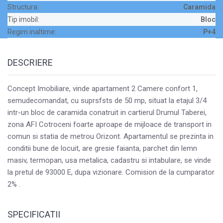
Structura:
Caramida
Tip imobil:
Bloc
Regim inaltime:
P+4
DESCRIERE
Concept Imobiliare, vinde apartament 2 Camere confort 1,
semudecomandat, cu suprsfsts de 50 mp, situat la etajul 3/4
intr-un bloc de caramida conatruit in cartierul Drumul Taberei,
zona AFI Cotroceni foarte aproape de mijloace de transport in
comun si statia de metrou Orizont. Apartamentul se prezinta in
conditii bune de locuit, are gresie faianta, parchet din lemn
masiv, termopan, usa metalica, cadastru si intabulare, se vinde
la pretul de 93000 E, dupa vizionare. Comision de la cumparator
2% .
SPECIFICATII