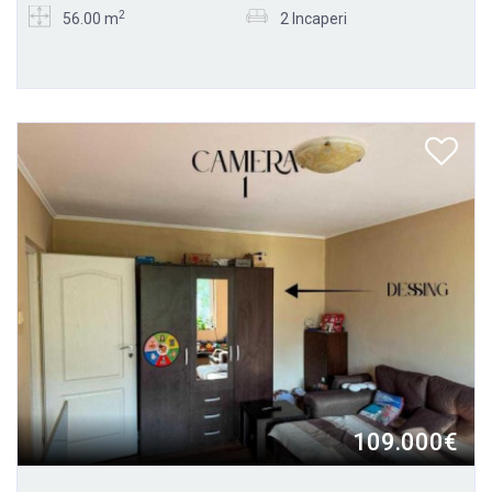
2
56.00 m
2 Incaperi
109.000€