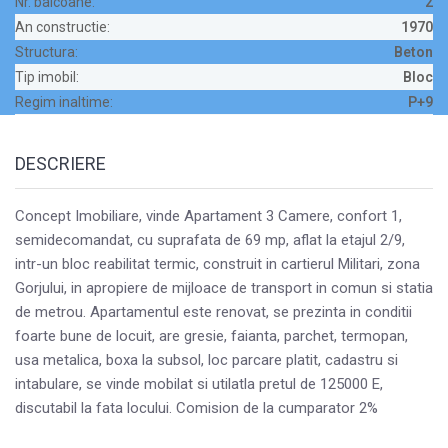
Nr. balcoane:
2
An constructie:
1970
Structura:
Beton
Tip imobil:
Bloc
Regim inaltime:
P+9
DESCRIERE
Concept Imobiliare, vinde Apartament 3 Camere, confort 1,
semidecomandat, cu suprafata de 69 mp, aflat la etajul 2/9,
intr-un bloc reabilitat termic, construit in cartierul Militari, zona
Gorjului, in apropiere de mijloace de transport in comun si statia
de metrou. Apartamentul este renovat, se prezinta in conditii
foarte bune de locuit, are gresie, faianta, parchet, termopan,
usa metalica, boxa la subsol, loc parcare platit, cadastru si
intabulare, se vinde mobilat si utilatla pretul de 125000 E,
discutabil la fata locului. Comision de la cumparator 2%