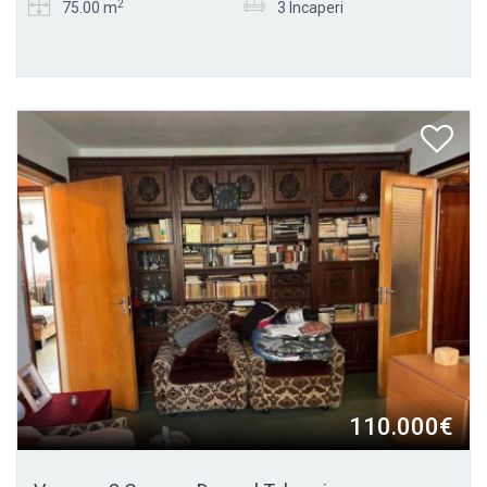
2
75.00 m
3 Incaperi
110.000€