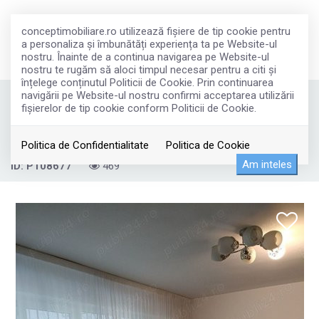
conceptimobiliare.ro utilizează fişiere de tip cookie pentru
a personaliza și îmbunătăți experiența ta pe Website-ul
nostru. Înainte de a continua navigarea pe Website-ul
nostru te rugăm să aloci timpul necesar pentru a citi și
înțelege conținutul Politicii de Cookie. Prin continuarea
navigării pe Website-ul nostru confirmi acceptarea utilizării
Vanzare 3 Camere Militari
fişierelor de tip cookie conform Politicii de Cookie.
125.000€
Bucuresti, Militari
Politica de Confidentialitate
Politica de Cookie
Am inteles
ID: P108677
469