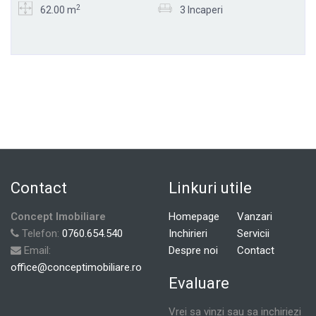
2
62.00 m
3 Incaperi
Contact
Linkuri utile
Concept Imobiliare
Homepage
Vanzari
Telefon:
0760.654.540
Inchirieri
Servicii
Email:
Despre noi
Contact
office@conceptimobiliare.ro
Evaluare
Vrei sa vinzi sau sa inchiriezi