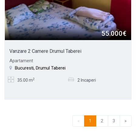
55.000€
Vanzare 2 Camere Drumul Taberei
Apartament
Bucuresti, Drumul Taberei
2
35.00 m
2 Incaperi
«
1
2
3
»