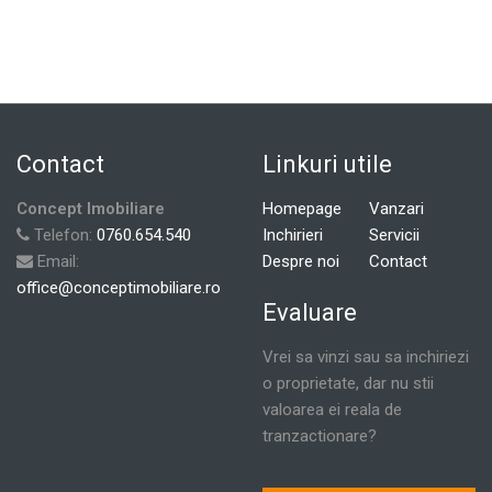
Contact
Linkuri utile
Concept Imobiliare
Homepage
Vanzari
Telefon:
0760.654.540
Inchirieri
Servicii
Email:
Despre noi
Contact
office@conceptimobiliare.ro
Evaluare
Vrei sa vinzi sau sa inchiriezi
o proprietate, dar nu stii
valoarea ei reala de
tranzactionare?