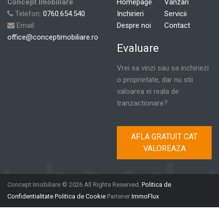
Concept Imobiliare
Homepage
Vanzari
Telefon:
0760.654.540
Inchirieri
Servicii
Email:
Despre noi
Contact
office@conceptimobiliare.ro
Evaluare
Vrei sa vinzi sau sa inchiriezi
o proprietate, dar nu stii
valoarea ei reala de
tranzactionare?
AFLA GRATUIT CAT
VALOREAZA
Concept Imobiliare © 2026 All Rights Reserved.
Politica de
Confidentialitate
Politica de Cookie
Partener
ImmoFlux