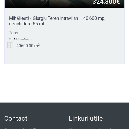
324.800€
Mihăilești - Giurgiu Teren intravilan – 40.600 mp,
deschidere 55 ml
Teren
Mihailesti
2
40600.00 m
Contact
Linkuri utile